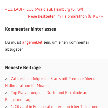
Beitragsnavigation
Vorheriger
13. LAUF-FEUER-Waldlauf, Hamburg (6. KW)
Beitrag:
Nächster
Neue Bestzeiten im Halbmarathon (8. KW)
Beitrag:
Kommentar hinterlassen
Du musst
angemeldet
sein, um einen Kommentar
abzugeben.
Neueste Beiträge
Zahlreiche erfolgreiche Starts mit Premiere über den
Halbmarathon für Moana
Top Platzierungen in Dortmund Kirchlinde am
Pfingstmontag
1. Citylauf in Ennepetal mit erfolgreicher Teilnahme