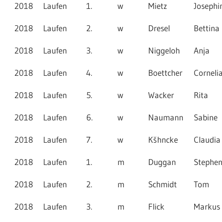
2018
Laufen
1.
w
Mietz
Josephi
2018
Laufen
2.
w
Dresel
Bettina
2018
Laufen
3.
w
Niggeloh
Anja
2018
Laufen
4.
w
Boettcher
Corneli
2018
Laufen
5.
w
Wacker
Rita
2018
Laufen
6.
w
Naumann
Sabine
2018
Laufen
7.
w
Kšhncke
Claudia
2018
Laufen
1.
m
Duggan
Stephe
2018
Laufen
2.
m
Schmidt
Tom
2018
Laufen
3.
m
Flick
Markus