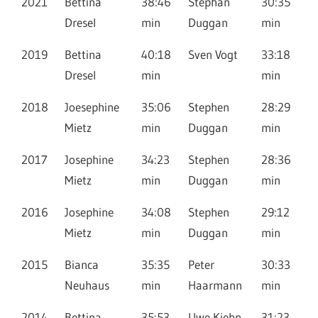
2021
Bettina
38:46
Stephan
30:35
Dresel
min
Duggan
min
2019
Bettina
40:18
Sven Vogt
33:18
Dresel
min
min
2018
Joesephine
35:06
Stephen
28:29
Mietz
min
Duggan
min
2017
Josephine
34:23
Stephen
28:36
Mietz
min
Duggan
min
2016
Josephine
34:08
Stephen
29:12
Mietz
min
Duggan
min
2015
Bianca
35:35
Peter
30:33
Neuhaus
min
Haarmann
min
2014
Bettina
35:53
Uwe Kiehn
31:23