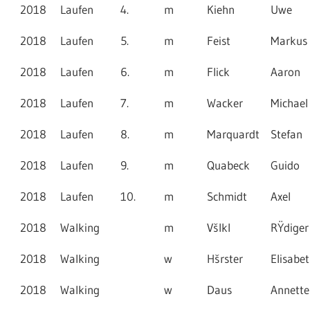
2018
Laufen
4.
m
Kiehn
Uwe
2018
Laufen
5.
m
Feist
Markus
2018
Laufen
6.
m
Flick
Aaron
2018
Laufen
7.
m
Wacker
Michael
2018
Laufen
8.
m
Marquardt
Stefan
2018
Laufen
9.
m
Quabeck
Guido
2018
Laufen
10.
m
Schmidt
Axel
2018
Walking
m
Všlkl
RŸdiger
2018
Walking
w
Hšrster
Elisabe
2018
Walking
w
Daus
Annette