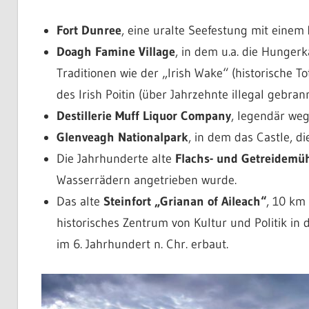
Fort Dunree
, eine uralte Seefestung mit einem
Doagh Famine Village
, in dem u.a. die Hunger
Traditionen wie der „Irish Wake“ (historische T
des Irish Poitin (über Jahrzehnte illegal gebran
Destillerie Muff Liquor Company
, legendär weg
Glenveagh Nationalpark
, in dem das Castle, d
Die Jahrhunderte alte
Flachs- und Getreidemü
Wasserrädern angetrieben wurde.
Das alte
Steinfort „Grianan of Aileach“
, 10 km
historisches Zentrum von Kultur und Politik in
im 6. Jahrhundert n. Chr. erbaut.