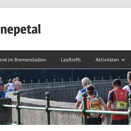
nepetal
end im Bremenstadion
Lauftreffs
Aktivitäten