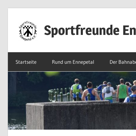
Zum
Inhalt
Sportfreunde En
springen
Willkommen
bei
Startseite
Rund um Ennepetal
Der Bahnab
den
Sportfreunden
Ennepetal