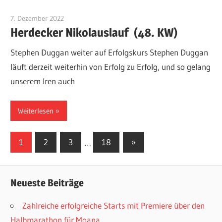
7. Dezember 2022
Patrick Jeschak
Herdecker Nikolauslauf (48. KW)
Stephen Duggan weiter auf Erfolgskurs Stephen Duggan
läuft derzeit weiterhin von Erfolg zu Erfolg, und so gelang
unserem Iren auch
Weiterlesen
Seitennummerierung
Nächste
1
2
3
…
18
»
Beiträge
der
Beiträge
Neueste Beiträge
Zahlreiche erfolgreiche Starts mit Premiere über den
Halbmarathon für Moana