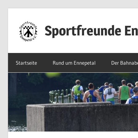
Zum
Inhalt
Sportfreunde En
springen
Willkommen
bei
Startseite
Rund um Ennepetal
Der Bahnab
den
Sportfreunden
Ennepetal