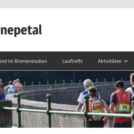
nepetal
end im Bremenstadion
Lauftreffs
Aktivitäten