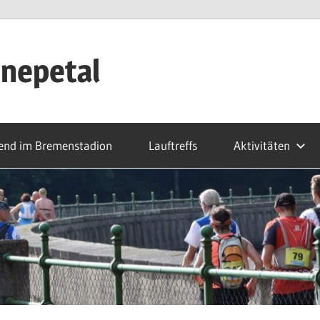
nepetal
end im Bremenstadion
Lauftreffs
Aktivitäten