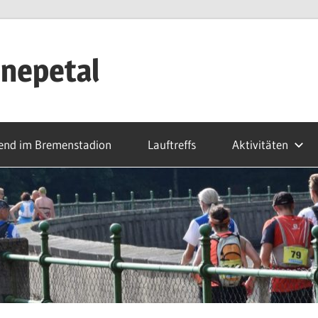
nepetal
end im Bremenstadion
Lauftreffs
Aktivitäten