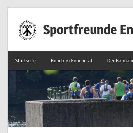
Zum
Inhalt
Sportfreunde En
springen
Willkommen
bei
Startseite
Rund um Ennepetal
Der Bahnab
den
Sportfreunden
Ennepetal