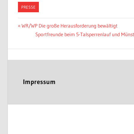
PRESSE
Beitragsnavigation
Vorheriger
WR/WP Die große Herausforderung bewältigt
Beitrag:
Nächster
Sportfreunde beim 5-Talsperrenlauf und Münst
Beitrag:
Impressum