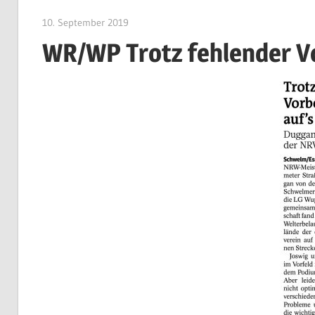
10. September 2019
Stefan Marquardt
WR/WP Trotz fehlender V