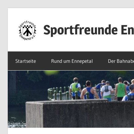
Zum
Inhalt
Sportfreunde En
springen
Willkommen
bei
Startseite
Rund um Ennepetal
Der Bahnab
den
Sportfreunden
Ennepetal