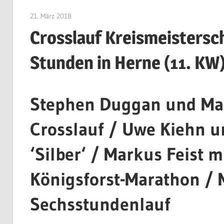
21. März 2018
Patrick Jeschak
Crosslauf Kreismeistersch
Stunden in Herne (11. KW
Stephen Duggan und Mar
Crosslauf / Uwe Kiehn u
‘Silber‘ / Markus Feist 
Königsforst-Marathon / 
Sechsstundenlauf