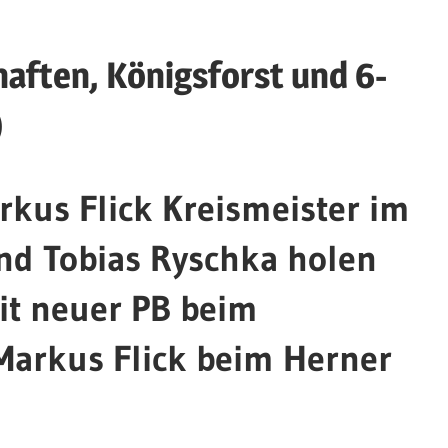
aften, Königsforst und 6-
)
kus Flick Kreismeister im
nd Tobias Ryschka holen
mit neuer PB beim
Markus Flick beim Herner