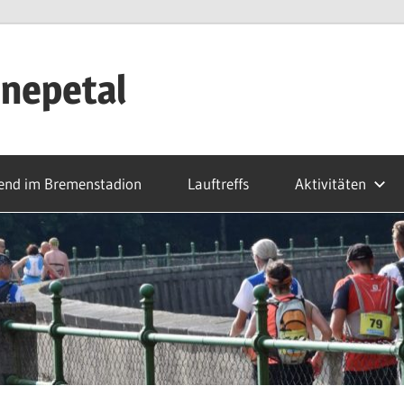
nepetal
end im Bremenstadion
Lauftreffs
Aktivitäten