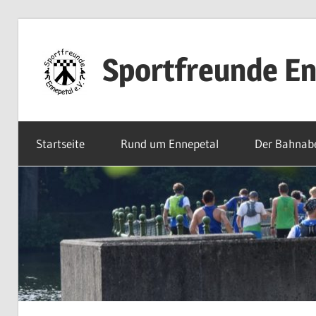
Zum
Inhalt
Sportfreunde En
springen
Willkommen
bei
Startseite
Rund um Ennepetal
Der Bahnab
den
Sportfreunden
Ennepetal