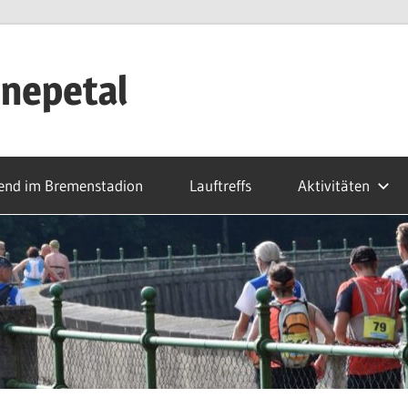
nepetal
end im Bremenstadion
Lauftreffs
Aktivitäten