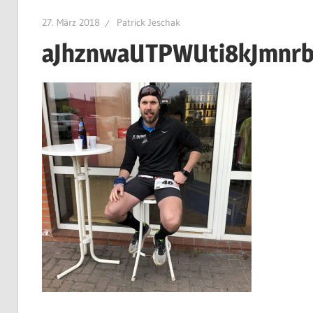
27. März 2018
Patrick Jeschak
aJhznwaUTPWUti8kJmnr