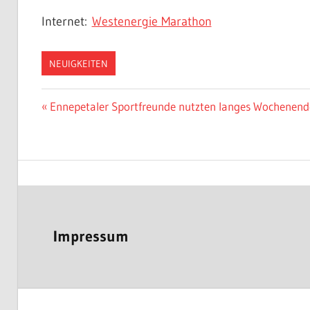
Internet:
Westenergie Marathon
NEUIGKEITEN
Beitragsnavigation
Vorheriger
Ennepetaler Sportfreunde nutzten langes Wochenende 
Beitrag:
Impressum