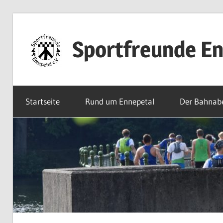
Zum
Inhalt
Sportfreunde En
springen
Willkommen
bei
Startseite
Rund um Ennepetal
Der Bahnab
den
Sportfreunden
Ennepetal