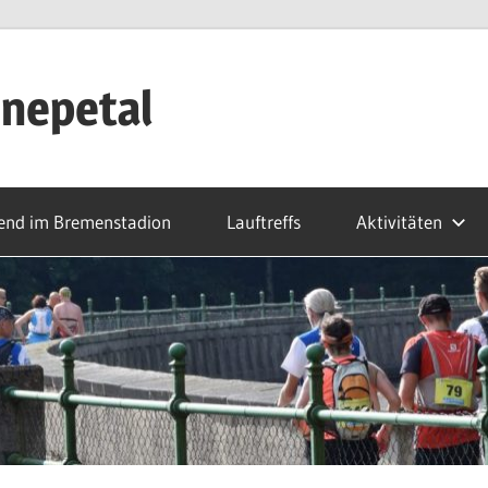
nepetal
end im Bremenstadion
Lauftreffs
Aktivitäten