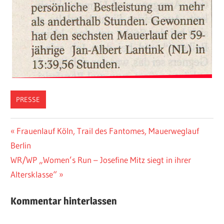
PRESSE
Beitragsnavigation
Vorheriger
Frauenlauf Köln, Trail des Fantomes, Mauerweglauf
Beitrag:
Berlin
Nächster
WR/WP „Women’s Run – Josefine Mitz siegt in ihrer
Beitrag:
Altersklasse“
Kommentar hinterlassen