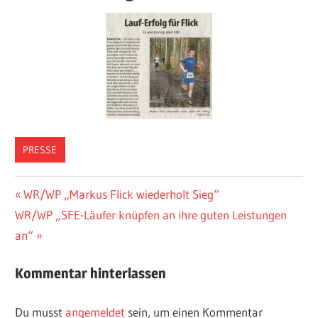
PRESSE
Beitragsnavigation
Vorheriger
WR/WP „Markus Flick wiederholt Sieg“
Nächster
Beitrag:
WR/WP „SFE-Läufer knüpfen an ihre guten Leistungen
Beitrag:
an“
Kommentar hinterlassen
Du musst
angemeldet
sein, um einen Kommentar