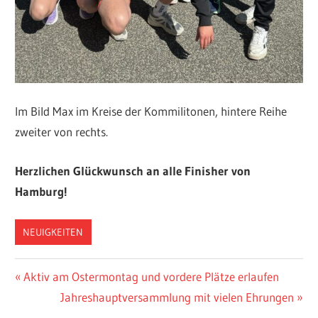
Im Bild Max im Kreise der Kommilitonen, hintere Reihe
zweiter von rechts.
Herzlichen Glückwunsch an alle Finisher von
Hamburg!
NEUIGKEITEN
Beitragsnavigation
Vorheriger
Aktiv am Ostermontag und vordere Plätze erlaufen
Beitrag:
Nächster
Jahreshauptversammlung mit vielen Ehrungen
Beitrag: