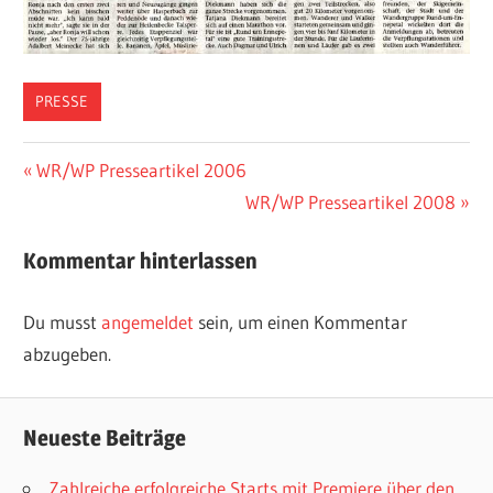
PRESSE
Beitragsnavigation
Vorheriger
WR/WP Presseartikel 2006
Beitrag:
Nächster
WR/WP Presseartikel 2008
Beitrag:
Kommentar hinterlassen
Du musst
angemeldet
sein, um einen Kommentar
abzugeben.
Neueste Beiträge
Zahlreiche erfolgreiche Starts mit Premiere über den