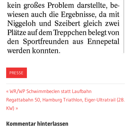
PRESSE
Beitragsnavigation
Vorheriger
WR/WP Schwimmbeclen statt Laufbahn
Nächster
Beitrag:
Regattabahn 50, Hamburg Triathlon, Eiger-Ultratrail (28.
Beitrag:
KW)
Kommentar hinterlassen